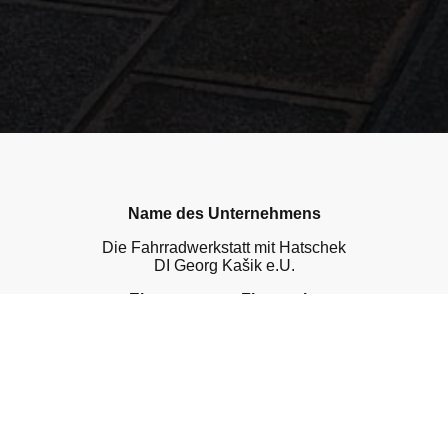
Name des Unternehmens
Die Fahrradwerkstatt mit Hatschek
DI Georg Kašik e.U.
Eingetragener Firmensitz
Hochstrasse 88/13
2380 Perchtoldsdorf
Österreich
Kontaktinformationen
Bank: Bank Austria IBAN: AT851200010034066158